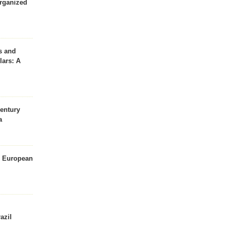
organized
s and
lars: A
entury
a
e European
azil