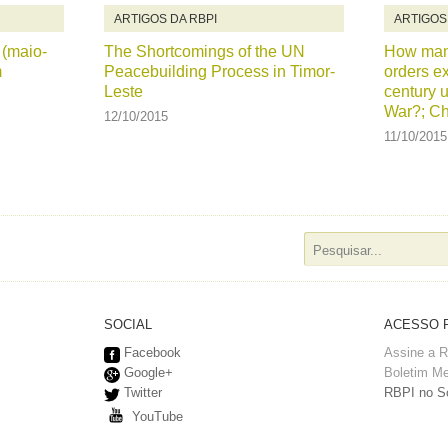
ARTIGOS DA RBPI
ARTIGOS
 (maio-
The Shortcomings of the UN
How man
m
Peacebuilding Process in Timor-
orders ex
Leste
century 
War?; Ch
12/10/2015
11/10/2015
SOCIAL
ACESSO 
Facebook
Assine a 
Google+
Boletim Me
Twitter
RBPI no Sc
YouTube