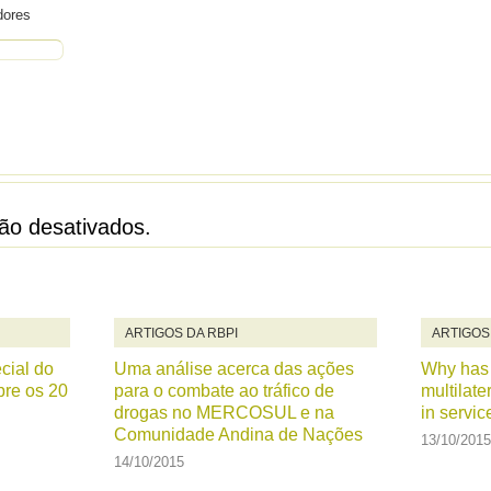
dores
ão desativados.
ARTIGOS DA RBPI
ARTIGOS
cial do
Uma análise acerca das ações
Why has 
bre os 20
para o combate ao tráfico de
multilate
drogas no MERCOSUL e na
in servic
Comunidade Andina de Nações
13/10/2015
14/10/2015