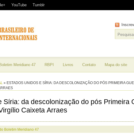
le+
YouTube
Tumblr
Inscre
Boletim Meridiano 47
RBPI
Livros
Contato
Mapa do site
AL
»
ESTADOS UNIDOS E SÍRIA: DA DESCOLONIZAÇÃO DO PÓS PRIMEIRA GU
 ARRAES
 Síria: da descolonização do pós Primeira 
Virgílio Caixeta Arraes
 do Boletim Meridiano 47