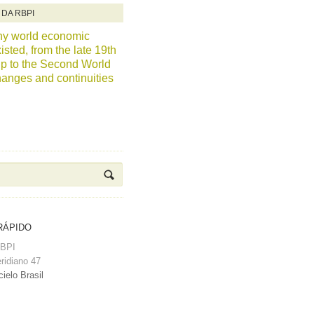
 DA RBPI
y world economic
isted, from the late 19th
up to the Second World
anges and continuities
RÁPIDO
RBPI
ridiano 47
ielo Brasil