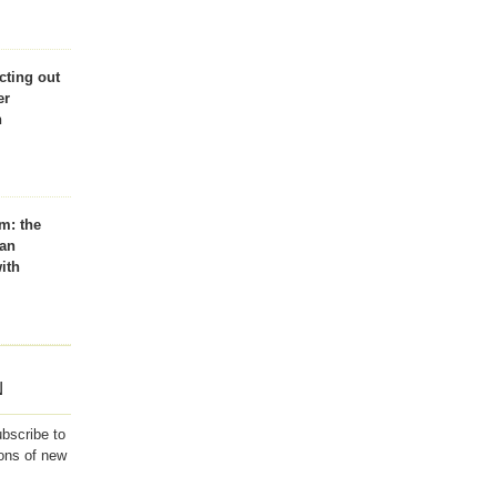
cting out
er
h
m: the
can
ith
N
ubscribe to
ions of new