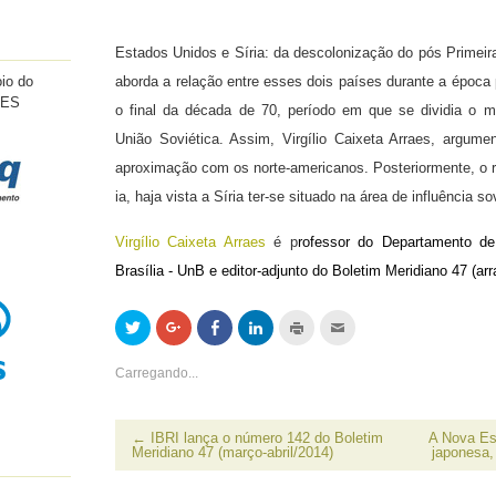
Estados Unidos e Síria: da descolonização do pós Primeir
io do
aborda a relação entre esses dois países durante a época
PES
o final da década de 70, período em que se dividia o 
União Soviética. Assim, Virgílio Caixeta Arraes, argum
aproximação com os norte-americanos. Posteriormente, o r
ia, haja vista a Síria ter-se situado na área de influência so
Virgílio Caixeta Arraes
é p
rofessor do Departamento de
Brasília
- UnB e editor-adjunto do Boletim Meridiano 47 (
ar
Clique
Compartilhe
Compartilhar
Clique
Clique
Clique
para
no
no
para
para
para
compartilhar
Google+
Facebook(abre
compartilhar
imprimir(abre
enviar
no
(abre
em
no
em
por
Carregando...
Twitter(abre
em
nova
LinkedIn(abre
nova
email
em
nova
janela)
em
janela)
a
nova
janela)
nova
um
janela)
janela)
amigo(abre
em
←
IBRI lança o número 142 do Boletim
A Nova Es
nova
Meridiano 47 (março-abril/2014)
japonesa,
janela)