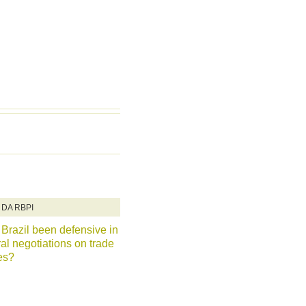
 DA RBPI
Brazil been defensive in
ral negotiations on trade
es?