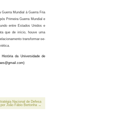
a Guerra Mundial à Guerra Fria
 pós Primeira Guerra Mundial e
mundo entre Estados Unidos e
enta que de início, houve uma
elacionamento transformar-se-
viética.
 História da
Universidade de
raes@gmail.com
)
tratégia Nacional de Defesa
 por João Fábio Bertonha
→