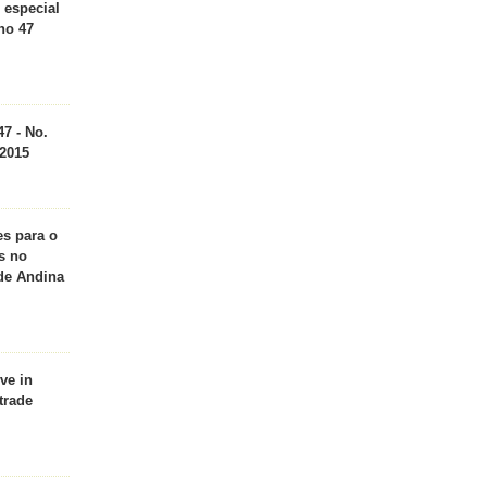
 especial
no 47
7 - No.
/2015
es para o
s no
e Andina
ve in
trade