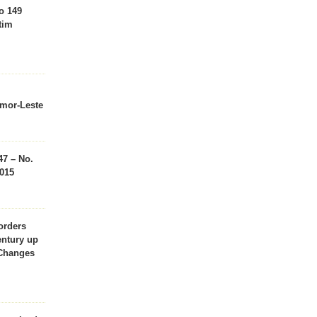
o 149
tim
imor-Leste
47 – No.
015
orders
entury up
 Changes