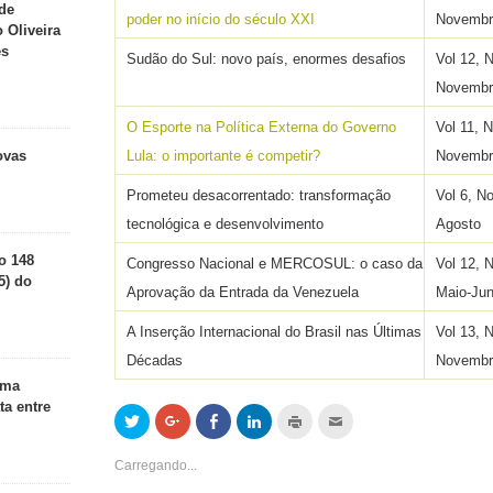
de
poder no início do século XXI
Novembr
 Oliveira
es
Sudão do Sul: novo país, enormes desafios
Vol 12, 
Novembr
O Esporte na Política Externa do Governo
Vol 11, 
ovas
Lula: o importante é competir?
Novembr
Prometeu desacorrentado: transformação
Vol 6, No
tecnológica e desenvolvimento
Agosto
o 148
Congresso Nacional e MERCOSUL: o caso da
Vol 12, 
5) do
Aprovação da Entrada da Venezuela
Maio-Ju
A Inserção Internacional do Brasil nas Últimas
Vol 13, 
Décadas
Novembr
ema
ta entre
Clique
Compartilhe
Compartilhar
Clique
Clique
Clique
para
no
no
para
para
para
compartilhar
Google+
Facebook(abre
compartilhar
imprimir(abre
enviar
no
(abre
em
no
em
por
Carregando...
Twitter(abre
em
nova
LinkedIn(abre
nova
email
em
nova
janela)
em
janela)
a