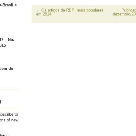
nova
janela)
nova
um
janela)
janela)
amigo(abre
a-Brasil e
em
←
Os artigos da RBPI mais populares
Publica
nova
em 2014
dezembro/201
janela)
47 – No.
015
rdem de
N
ubscribe to
ions of new
dores