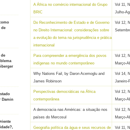
A África no comércio internacional do Grupo
Vol 11, 
BRIC
Julho-Ag
 como
Do Reconhecimento de Estado e de Governo
Vol 12, 
l de
no Direito Internacional: considerações sobre
Setembr
a evolução do tema na jurisprudência e prática
internacional
 de
Para compreender a emergência dos povos
Vol 12, 
oblema
indígenas no mundo contemporâneo
Março-Ab
eiberger
Why Nations Fail, by Daron Acemoglu and
Vol 14, 
James Robinson
Janeiro-
Perspectivas democráticas na África
Vol 12, 
Estado
contemporânea
Março-Ab
or Damin
A democracia nas Américas: a situação nos
Vol 12, 
países do Mercosul
Março-Ab
riente
idade?,
Geografia política da água e seus recursos de
Vol 11, 