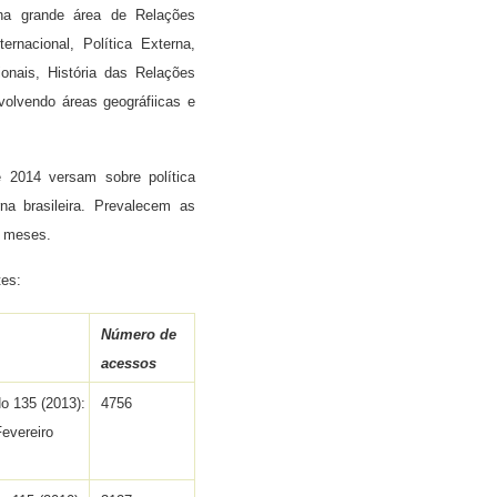
 na grande área de Relações
ernacional, Polí­tica Externa,
ionais, História das Relações
volvendo áreas geográfiicas e
 2014 versam sobre política
rna brasileira. Prevalecem as
4 meses.
tes:
Número de
acessos
No 135 (2013):
4756
Fevereiro