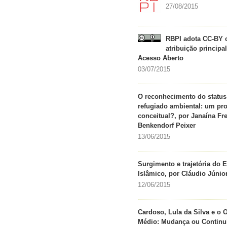
27/08/2015
RBPI adota CC-BY
atribuição principa
Acesso Aberto
03/07/2015
O reconhecimento do status
refugiado ambiental: um pr
conceitual?, por Janaína Fr
Benkendorf Peixer
13/06/2015
Surgimento e trajetória do 
Islâmico, por Cláudio Júni
12/06/2015
Cardoso, Lula da Silva e o O
Médio: Mudança ou Continu