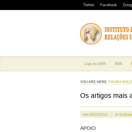
Twitter
Facebook
Goog
Loja do IBRI
IBRI
YOU ARE HERE:
PÁGINA INICI
Os artigos mais
em
28/12/2014
in
Notícia
APOIO