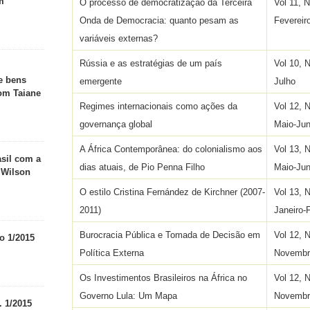
m
O processo de democratização da Terceira
Vol 11, N
Onda de Democracia: quanto pesam as
Fevereir
variáveis externas?
Rússia e as estratégias de um país
Vol 10, 
e bens
emergente
Julho
com Taiane
Regimes internacionais como ações da
Vol 12, 
governança global
Maio-Ju
A África Contemporânea: do colonialismo aos
Vol 13, 
asil com a
dias atuais, de Pio Penna Filho
Maio-Ju
 Wilson
O estilo Cristina Fernández de Kirchner (2007-
Vol 13, 
2011)
Janeiro-
Burocracia Pública e Tomada de Decisão em
Vol 12, 
o 1/2015
Política Externa
Novembr
Os Investimentos Brasileiros na África no
Vol 12, 
Governo Lula: Um Mapa
Novembr
. 1/2015