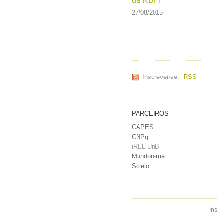
da RBPI
27/08/2015
Inscrever-se:
RSS
PARCEIROS
CAPES
CNPq
iREL-UnB
Mundorama
Scielo
Ins