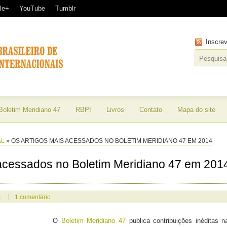
le+
YouTube
Tumblr
Inscre
Boletim Meridiano 47
RBPI
Livros
Contato
Mapa do site
AL
»
OS ARTIGOS MAIS ACESSADOS NO BOLETIM MERIDIANO 47 EM 2014
 acessados no Boletim Meridiano 47 em 201
s
1 comentário
O
Boletim Meridiano 47
publica contribuições inéditas n