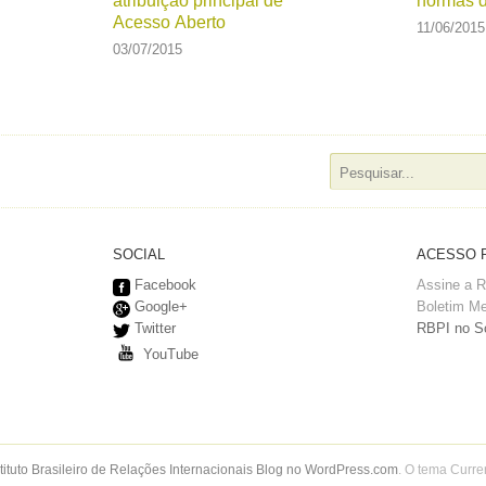
atribuição principal de
normas d
Acesso Aberto
11/06/2015
03/07/2015
SOCIAL
ACESSO 
Facebook
Assine a 
Google+
Boletim Me
Twitter
RBPI no Sc
YouTube
tituto Brasileiro de Relações Internacionais
Blog no WordPress.com
. O tema Curre