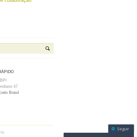
e colaboração
RÁPIDO
RBPI
ridiano 47
ielo Brasil
Seguir
nts.