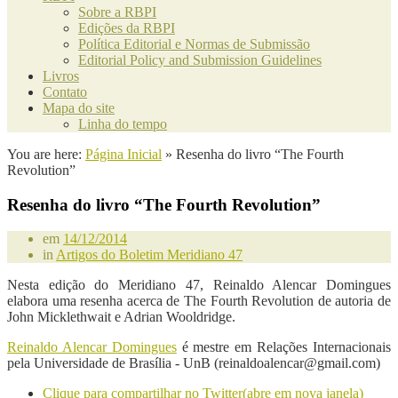
Sobre a RBPI
Edições da RBPI
Política Editorial e Normas de Submissão
Editorial Policy and Submission Guidelines
Livros
Contato
Mapa do site
Linha do tempo
You are here:
Página Inicial
»
Resenha do livro “The Fourth
Revolution”
Resenha do livro “The Fourth Revolution”
em
14/12/2014
in
Artigos do Boletim Meridiano 47
Nesta edição do Meridiano 47, Reinaldo Alencar Domingues
elabora uma resenha acerca de The Fourth Revolution de autoria de
John Micklethwait e Adrian Wooldridge.
Reinaldo Alencar Domingues
é mestre em Relações Internacionais
pela Universidade de Brasília - UnB (
reinaldoalencar@gmail.com
)
Clique para compartilhar no Twitter(abre em nova janela)