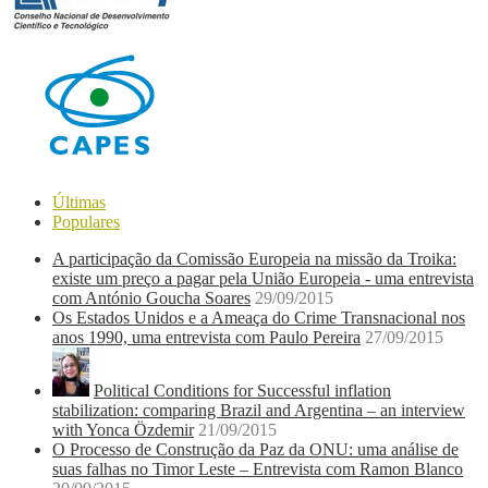
Últimas
Populares
A participação da Comissão Europeia na missão da Troika:
existe um preço a pagar pela União Europeia - uma entrevista
com António Goucha Soares
29/09/2015
Os Estados Unidos e a Ameaça do Crime Transnacional nos
anos 1990, uma entrevista com Paulo Pereira
27/09/2015
Political Conditions for Successful inflation
stabilization: comparing Brazil and Argentina – an interview
with Yonca Özdemir
21/09/2015
O Processo de Construção da Paz da ONU: uma análise de
suas falhas no Timor Leste – Entrevista com Ramon Blanco