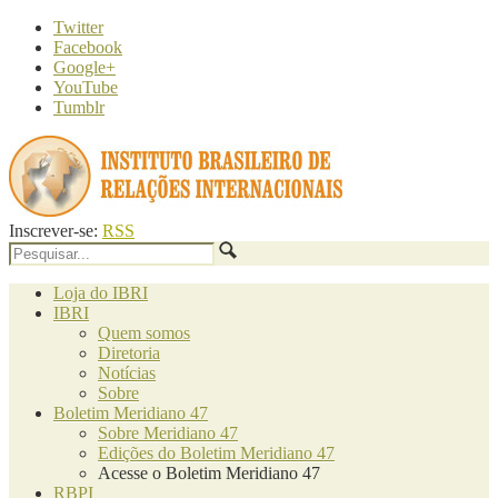
Twitter
Facebook
Google+
YouTube
Tumblr
Inscrever-se:
RSS
Loja do IBRI
IBRI
Quem somos
Diretoria
Notícias
Sobre
Boletim Meridiano 47
Sobre Meridiano 47
Edições do Boletim Meridiano 47
Acesse o Boletim Meridiano 47
RBPI