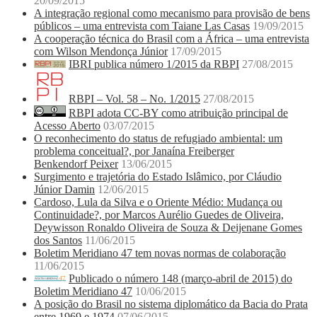
20/09/2015
A integração regional como mecanismo para provisão de bens
públicos – uma entrevista com Taiane Las Casas
19/09/2015
A cooperação técnica do Brasil com a África – uma entrevista
com Wilson Mendonça Júnior
17/09/2015
IBRI publica número 1/2015 da RBPI
27/08/2015
RBPI – Vol. 58 – No. 1/2015
27/08/2015
RBPI adota CC-BY como atribuição principal de
Acesso Aberto
03/07/2015
O reconhecimento do status de refugiado ambiental: um
problema conceitual?, por Janaína Freiberger
Benkendorf Peixer
13/06/2015
Surgimento e trajetória do Estado Islâmico, por Cláudio
Júnior Damin
12/06/2015
Cardoso, Lula da Silva e o Oriente Médio: Mudança ou
Continuidade?, por Marcos Aurélio Guedes de Oliveira,
Deywisson Ronaldo Oliveira de Souza & Deijenane Gomes
dos Santos
11/06/2015
Boletim Meridiano 47 tem novas normas de colaboração
11/06/2015
Publicado o número 148 (março-abril de 2015) do
Boletim Meridiano 47
10/06/2015
A posição do Brasil no sistema diplomático da Bacia do Prata
entre 1969 e 1974
07/06/2015