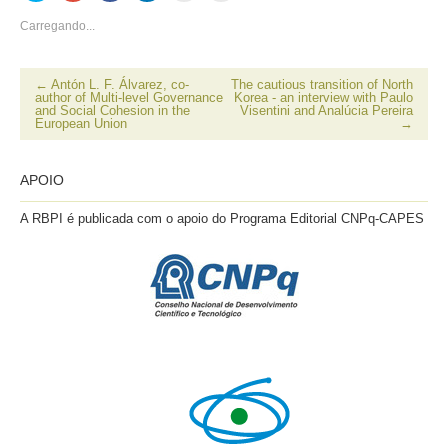
compartilhar
Google+
Facebook(abre
compartilhar
imprimir(abre
enviar
no
(abre
em
no
em
por
Carregando...
Twitter(abre
em
nova
LinkedIn(abre
nova
email
em
nova
janela)
em
janela)
a
nova
janela)
nova
um
janela)
janela)
amigo(abre
em
←
Antón L. F. Álvarez, co-
The cautious transition of North
nova
author of Multi-level Governance
Korea - an interview with Paulo
janela)
and Social Cohesion in the
Visentini and Analúcia Pereira
European Union
→
APOIO
A RBPI é publicada com o apoio do Programa Editorial CNPq-CAPES