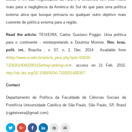
mais para a negligência da América do Sul do que para uma política
externa ativa que busque primazia ou qualquer outro objetivo mais
coerente de política externa para a região.
Read the article:
TEIXEIRA, Carlos Gustavo Poggio. Uma política
para o continente - reinterpretando a Doutrina Monroe.
Rev. bras.
polít. int.
, Brasília , v. 57, n. 2, Dec. 2014 . Available from
<
http://www.scielo.br/article_plus.php?pid=S0034-
73292014000200115&tlng=pt&lng=en
>. access on 21 Feb. 2015.
http://dx.doi.org/10.1590/0034-7329201400307
.
Contact
Departamento de Política da Faculdade de Ciências Sociais da
Pontifícia Universidade Católica de São Paulo, São Paulo, SP, Brasil
(
cgpteixeira@gmail.com
)
Clique
Compartilhe
Compartilhar
Clique
Clique
Clique
para
no
no
para
para
para