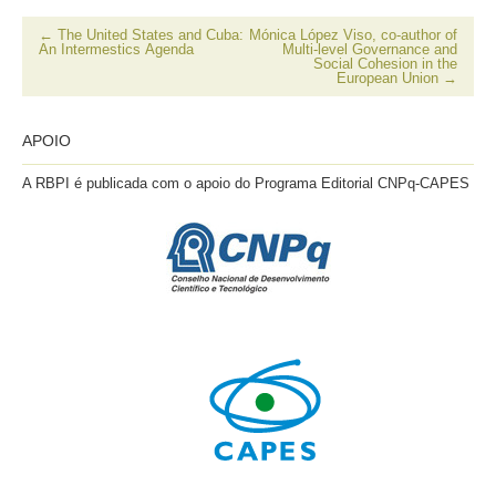
nova
janela)
nova
um
janela)
janela)
amigo(abre
em
←
The United States and Cuba:
Mónica López Viso, co-author of
nova
An Intermestics Agenda
Multi-level Governance and
janela)
Social Cohesion in the
European Union
→
APOIO
A RBPI é publicada com o apoio do Programa Editorial CNPq-CAPES