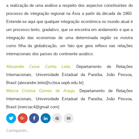
a realização de uma análise a respeito dos aspectos constituintes do
processo de integração regional na Ásia a partir da década de 1960.
Entende-se aqui que qualquer integração econômica no mundo atual é
um processo lento, gradativo, que se encontra em andamento e que a
integração das economias de uma determinada região se mostra
como filha da globalização, um fato que gera reflexo nas relações
internacionais dos países do continente asiático.
Alexandre Cesar Cunha Leite,
Departamento de Relações
Internacionais, Universidade Estadual da Paraíba, João Pessoa,
Brasil (
alexandre.leite@ccbsa.uepb.edu.br
)
Mercia Cristina Gomes de Araujo,
Departamento de Relações
Internacionais, Universidade Estadual da Paraíba, João Pessoa,
Brasil (
merciac4@gmail.com
)
Clique
Compartilhe
Compartilhar
Clique
Clique
Clique
para
no
no
para
para
para
compartilhar
Google+
Facebook(abre
compartilhar
imprimir(abre
enviar
no
(abre
em
no
em
por
Carregando...
Twitter(abre
em
nova
LinkedIn(abre
nova
email
em
nova
janela)
em
janela)
a