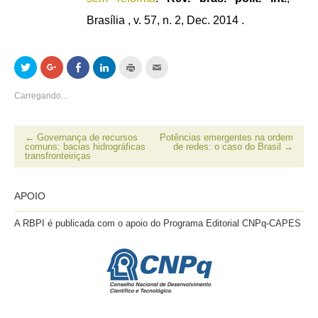
Brasília , v. 57, n. 2, Dec. 2014 .
Clique
Compartilhe
Compartilhar
Clique
Clique
Clique
para
no
no
para
para
para
compartilhar
Google+
Facebook(abre
compartilhar
imprimir(abre
enviar
no
(abre
em
no
em
por
Carregando...
Twitter(abre
em
nova
LinkedIn(abre
nova
email
em
nova
janela)
em
janela)
a
nova
janela)
nova
um
janela)
janela)
amigo(abre
em
←
Governança de recursos
Potências emergentes na ordem
nova
comuns: bacias hidrográficas
de redes: o caso do Brasil
→
janela)
transfronteiriças
APOIO
A RBPI é publicada com o apoio do Programa Editorial CNPq-CAPES