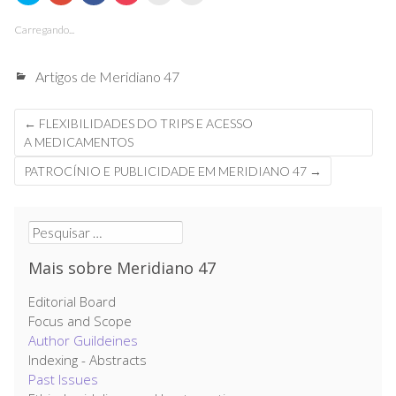
compartilhar
Google+
Facebook(abre
compartilhar
imprimir(abre
enviar
no
(abre
em
no
em
por
Carregando...
Twitter(abre
em
nova
Pocket(abre
nova
email
em
nova
janela)
em
janela)
a
nova
janela)
nova
um
janela)
janela)
amigo(abre
em
Artigos de Meridiano 47
nova
janela)
←
FLEXIBILIDADES DO TRIPS E ACESSO
A MEDICAMENTOS
PATROCÍNIO E PUBLICIDADE EM MERIDIANO 47
→
Mais sobre Meridiano 47
Editorial Board
Focus and Scope
Author Guildeines
Indexing - Abstracts
Past Issues