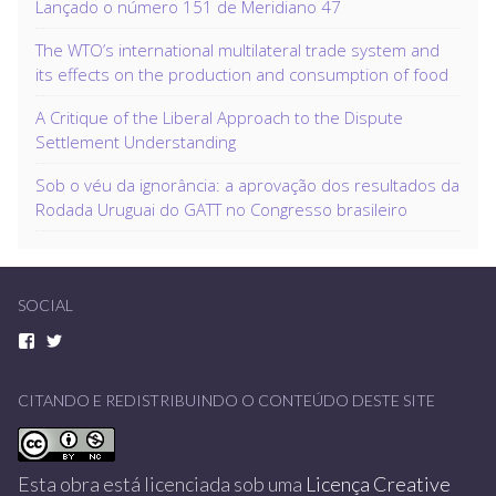
Lançado o número 151 de Meridiano 47
The WTO’s international multilateral trade system and
its effects on the production and consumption of food
A Critique of the Liberal Approach to the Dispute
Settlement Understanding
Sob o véu da ignorância: a aprovação dos resultados da
Rodada Uruguai do GATT no Congresso brasileiro
SOCIAL
CITANDO E REDISTRIBUINDO O CONTEÚDO DESTE SITE
Esta obra está licenciada sob uma
Licença Creative