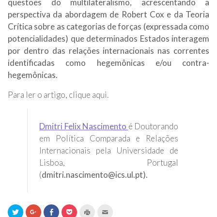
questões do multilateralismo, a
crescentando a
perspectiva da abordagem de Robert Cox e da Teoria
Crítica
sobre as categorias de forças (expressada como
potencialidades) que determinados Estados interagem
por dentro das relações internacionais nas correntes
identificadas como hegemônicas e/ou contra-
hegemônicas.
Para ler o artigo, clique aqui.
Dmitri Felix Nascimento
é Doutorando
em Política Comparada e Relações
Internacionais pela Universidade de
Lisboa, Portugal
(
dmitri.nascimento@ics.ul.pt
).
Clique
Compartilhe
Compartilhar
Clique
Clique
Clique
para
no
no
para
para
para