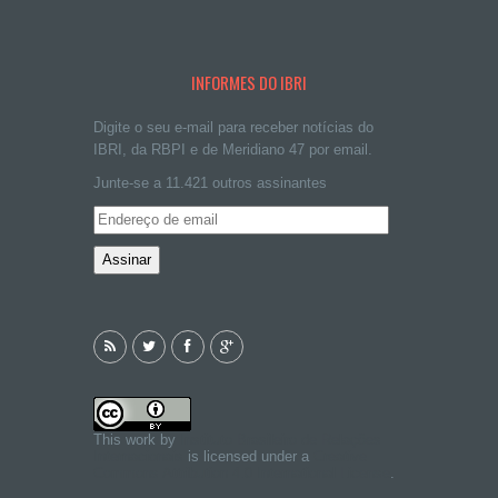
INFORMES DO IBRI
Digite o seu e-mail para receber notícias do
IBRI, da RBPI e de Meridiano 47 por email.
Junte-se a 11.421 outros assinantes
Endereço
de
email
This work by
Instituto Brasileiro de Relações
Internacionais
is licensed under a
Creative
Commons Attribution 4.0 International License
.