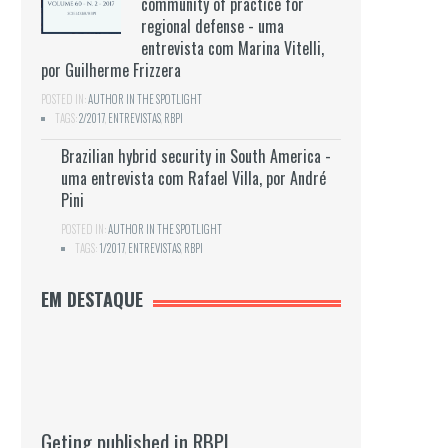
community of practice for
regional defense - uma
entrevista com Marina Vitelli,
por Guilherme Frizzera
POSTED IN:
AUTHOR IN THE SPOTLIGHT
TAGS:
2/2017
,
ENTREVISTAS
,
RBPI
Brazilian hybrid security in South America -
uma entrevista com Rafael Villa, por André
Pini
POSTED IN:
AUTHOR IN THE SPOTLIGHT
TAGS:
1/2017
,
ENTREVISTAS
,
RBPI
EM DESTAQUE
Geting published in RBPI