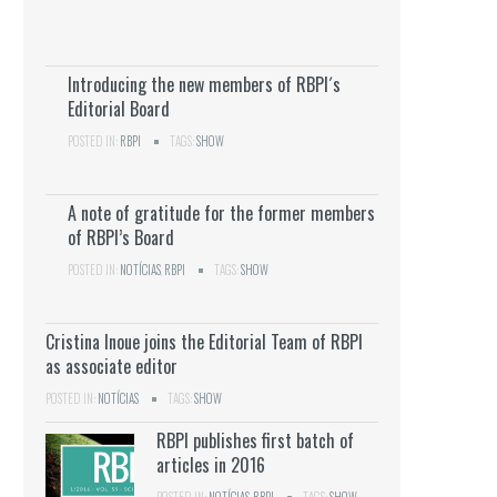
Introducing the new members of RBPI´s
Editorial Board
POSTED IN:
RBPI
TAGS:
SHOW
A note of gratitude for the former members
of RBPI’s Board
POSTED IN:
NOTÍCIAS
,
RBPI
TAGS:
SHOW
Cristina Inoue joins the Editorial Team of RBPI
as associate editor
POSTED IN:
NOTÍCIAS
TAGS:
SHOW
RBPI publishes first batch of
articles in 2016