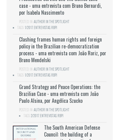
case - uma entrevista com Bruno Bernardi,
por Isabela Nascimento
POSTED IN:
AUTHOR IN THE SPOTLIGHT
TAGS:
1/2017
,
ENTREVISTAS
,
RBPI
Clashing frames human rights and foreign
policy in the Brazilian re-democratization
process - uma entrevista com João Roriz, por
Bruno Mendelski
POSTED IN:
AUTHOR IN THE SPOTLIGHT
TAGS:
1/2017
,
ENTREVISTAS
,
RBPI
Grand Strategy and Peace Operations: the
Brazilian Case - uma entrevista com João
Paulo Alsina, por Angélica Szucko
POSTED IN:
AUTHOR IN THE SPOTLIGHT
TAGS:
2/2017
,
ENTREVISTAS
,
RBPI
The South American Defense
Council: the building of a