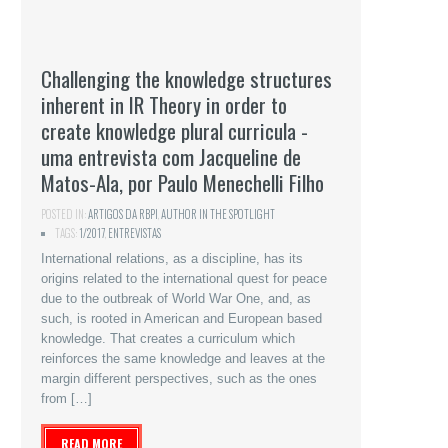
Challenging the knowledge structures
inherent in IR Theory in order to
create knowledge plural curricula -
uma entrevista com Jacqueline de
Matos-Ala, por Paulo Menechelli Filho
POSTED IN:
ARTIGOS DA RBPI
,
AUTHOR IN THE SPOTLIGHT
TAGS:
1/2017
,
ENTREVISTAS
International relations, as a discipline, has its
origins related to the international quest for peace
due to the outbreak of World War One, and, as
such, is rooted in American and European based
knowledge. That creates a curriculum which
reinforces the same knowledge and leaves at the
margin different perspectives, such as the ones
from […]
READ MORE