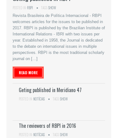
POSTED IN:
RBPI
TAGS:
SHOW
Revista Brasileira de Política Internacional - RBPI
welcomes articles for the issues to be published in
2017. RBPI is published by the Brazilian Institute of
International Relations - IBRI with two issues per
year. Established in 1958, the Journal is dedicated
to the debate on international issues in multiple
perspectives. RBPI is the most traditional scholarly
journal on […]
READ MORE
Geting published in Meridiano 47
POSTED IN:
NOTÍCIAS
TAGS:
SHOW
The reviewers of RBPI in 2016
POSTED IN:
NOTÍCIAS
TAGS:
SHOW