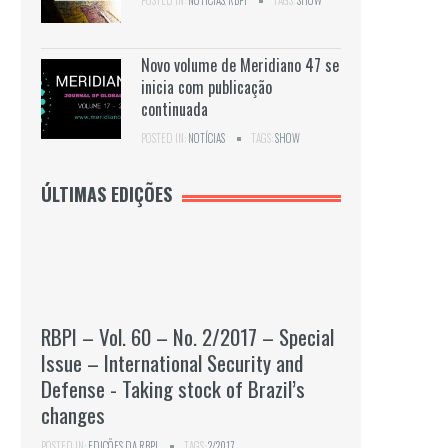
POSTED IN:
NOTÍCIAS
,
RBPI
TAGS:
SHOW
Novo volume de Meridiano 47 se
inicia com publicação
continuada
POSTED IN:
NOTÍCIAS
TAGS:
SHOW
ÚLTIMAS EDIÇÕES
RBPI – Vol. 60 – No. 2/2017 – Special
Issue – International Security and
Defense - Taking stock of Brazil’s
changes
POSTED IN:
EDIÇÕES DA RBPI
TAGS:
2/2017