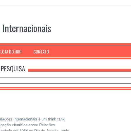
s Internacionais
LOJA DO IBRI
CONTATO
PESQUISA
Relações Internacionais é um think tank
lgação científica sobre Relações
 Fundado em 1954 no Rio de Janeiro, onde