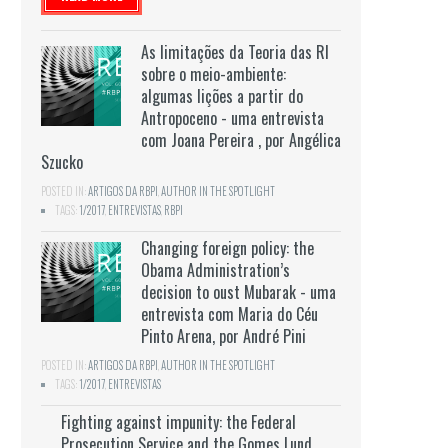
As limitações da Teoria das RI
sobre o meio-ambiente:
algumas lições a partir do
Antropoceno - uma entrevista
com Joana Pereira , por Angélica
Szucko
POSTED IN:
ARTIGOS DA RBPI
,
AUTHOR IN THE SPOTLIGHT
TAGS:
1/2017
,
ENTREVISTAS
,
RBPI
Changing foreign policy: the
Obama Administration’s
decision to oust Mubarak - uma
entrevista com Maria do Céu
Pinto Arena, por André Pini
POSTED IN:
ARTIGOS DA RBPI
,
AUTHOR IN THE SPOTLIGHT
TAGS:
1/2017
,
ENTREVISTAS
Fighting against impunity: the Federal
Prosecution Service and the Gomes Lund