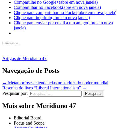
Compartilhe no Google+(abre em nova janela)
Compartilhar no Facebook(abre em nova janela)
Clique para compartilhar no Pocket(abre em nova janela)
Clique para imprimir(abre em nova janela)
Clique para enviar por email a um amigo(abre em nova
janela)
Carregando...
Artigos de Meridiano 47
Navegação de Posts
←
Metamorfoses e tendências no xadrez do poder mundial
Resenha do livro “Liberal Internationalism”
→
Pesquisar por:
Mais sobre Meridiano 47
Editorial Board
Focus and Scope