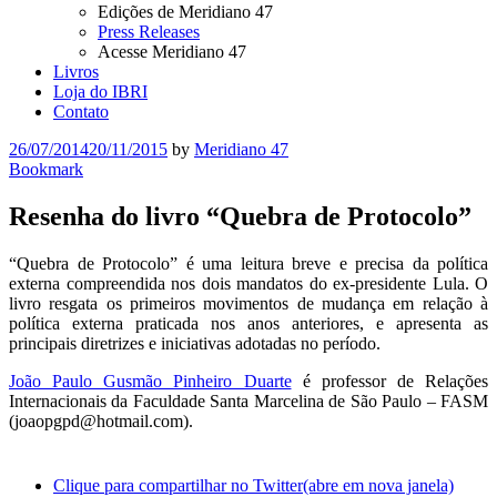
Edições de Meridiano 47
Press Releases
Acesse Meridiano 47
Livros
Loja do IBRI
Contato
26/07/2014
20/11/2015
by
Meridiano 47
Bookmark
Resenha do livro “Quebra de Protocolo”
“Quebra de Protocolo” é uma leitura breve e precisa da política
externa compreendida nos dois mandatos do ex-presidente Lula. O
livro resgata os primeiros movimentos de mudança em relação à
política externa praticada nos anos anteriores, e apresenta as
principais diretrizes e iniciativas adotadas no período.
João Paulo Gusmão Pinheiro Duarte
é professor de Relações
Internacionais da Faculdade Santa Marcelina de São Paulo – FASM
(
joaopgpd@hotmail.com
).
Clique para compartilhar no Twitter(abre em nova janela)