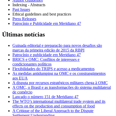
Author Guildeines
Indexing - Abstracts
Past Issues
Ethical guidelines and best practices
Press Releases
Patrocínio e Publicidade em Meridiano 47
Últimas notícias
Guinada editorial e preparação para novos desafios são
marcas da primeira edição de 2015 da RBPI
Patrocínio e publicidade em Meridiano 47
BRICS e OMC: Conflitos de interesses e
condicionantes políticos
Flexibilidades do TRIPS e acesso a medicamentos
As medidas antidumping na OMC e os constrangimentos
aos EUA
A disputa por recursos estratégicos militares chega à OMC
A OMC, o Brasil e as transformações do sistema multilateral
de comércio
Lançado o número 151 de Meridiano 47
The WTO’s international multilateral trade system and its
effects on the production and consumption of food
A Critique of the Liberal Approach to the Dispute
Settlement Understanding