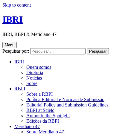
Skip to content
IBRI
IBRI, RBPI & Meridiano 47
Menu
Pesquisar por:
IBRI
Quem somos
Diretoria
Notícias
Sobre
RBPI
Sobre a RBPI
Política Editorial e Normas de Submissão
Editorial Policy and Submission Guidelines
RBPI at Scielo
Author in the Spotlight
Edições da RBPI
Meridiano 47
Sobre Meridiano 47