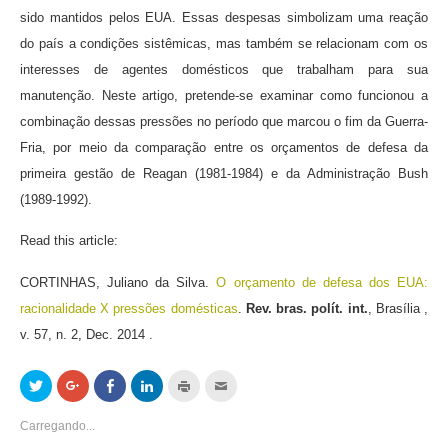
sido mantidos pelos EUA. Essas despesas simbolizam uma reação
do país a condições sistêmicas, mas também se relacionam com os
interesses de agentes domésticos que trabalham para sua
manutenção. Neste artigo, pretende-se examinar como funcionou a
combinação dessas pressões no período que marcou o fim da Guerra-
Fria, por meio da comparação entre os orçamentos de defesa da
primeira gestão de Reagan (1981-1984) e da Administração Bush
(1989-1992).
Read this article:
CORTINHAS, Juliano da Silva.
O orçamento de defesa dos EUA:
racionalidade X pressões domésticas
.
Rev. bras. polít. int.
, Brasília ,
v. 57, n. 2, Dec. 2014 .
Clique
Compartilhe
Compartilhar
Clique
Clique
Clique
para
no
no
para
para
para
compartilhar
Google+
Facebook(abre
compartilhar
imprimir(abre
enviar
no
(abre
em
no
em
por
Carregando...
Twitter(abre
em
nova
LinkedIn(abre
nova
email
em
nova
janela)
em
janela)
a