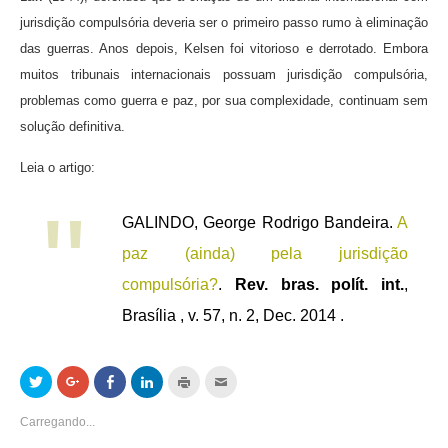
jurisdição compulsória deveria ser o primeiro passo rumo à eliminação
das guerras. Anos depois, Kelsen foi vitorioso e derrotado. Embora
muitos tribunais internacionais possuam jurisdição compulsória,
problemas como guerra e paz, por sua complexidade, continuam sem
solução definitiva.
Leia o artigo:
GALINDO, George Rodrigo Bandeira.
A
paz (ainda) pela jurisdição
compulsória?
.
Rev. bras. polít. int.
,
Brasília , v. 57, n. 2, Dec. 2014 .
Clique
Compartilhe
Compartilhar
Clique
Clique
Clique
para
no
no
para
para
para
compartilhar
Google+
Facebook(abre
compartilhar
imprimir(abre
enviar
no
(abre
em
no
em
por
Carregando...
Twitter(abre
em
nova
LinkedIn(abre
nova
email
em
nova
janela)
em
janela)
a