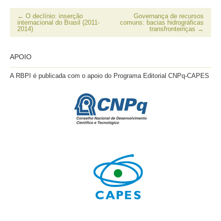
nova
janela)
nova
um
janela)
janela)
amigo(abre
em
←
O declínio: inserção
Governança de recursos
nova
internacional do Brasil (2011-
comuns: bacias hidrográficas
janela)
2014)
transfronteiriças
→
APOIO
A RBPI é publicada com o apoio do Programa Editorial CNPq-CAPES