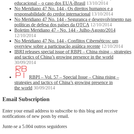
educacional – o caso dos EUA-Brasil
13/10/2014
No Meridiano 47 No. 144 - Os direitos humanos e a
responsabilidade do credor internacional
13/10/2014
No Meridiano 47 No. 144 - Segurança e desenvolvimento nas
políticas de defesa dos países da OTCA
12/10/2014
Boletim Meridiano 47 - No. 144 - Julho-Agosto/2014
12/10/2014
No Meridiano 47 No. 144 - Conflitos Cibernéticos: um
overview sobre a participação asiática recente
12/10/2014
IBRI releases special issue of RBPI – China rising – strategies
and tactics of China’s growing presence in the world
30/09/2014
RBPI – Vol. 57 – Special Issue – China rising –
strategies and tactics of China’s growing presence in
the world
30/09/2014
Email Subscription
Enter your email address to subscribe to this blog and receive
notifications of new posts by email.
Junte-se a 5.004 outros seguidores