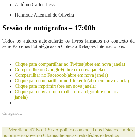
Antônio Carlos Lessa
Henrique Altemani de Oliveira
Sessão de autógrafos – 17:00h
Todos os autores autografarão os livros lançados no contexto da
série Parcerias Estratégicas da Coleção Relações Internacionais.
Clique para compartilhar no Twitter(abre em nova janela)
Compartilhe no Google+(abre em nova janela)
Compartilhar no Facebook(abre em nova janela)
Clique para compartilhar no LinkedIn(abre em nova janela)
Clique para imprimir(abre em nova janela)
Clique para enviar por email a um amigo(abre em nova
janela)
Carregando...
←
Meridiano 47 No. 139 - A política comercial dos Estados Unidos
no primeiro governo Obama: heranças, estratégias e desafios