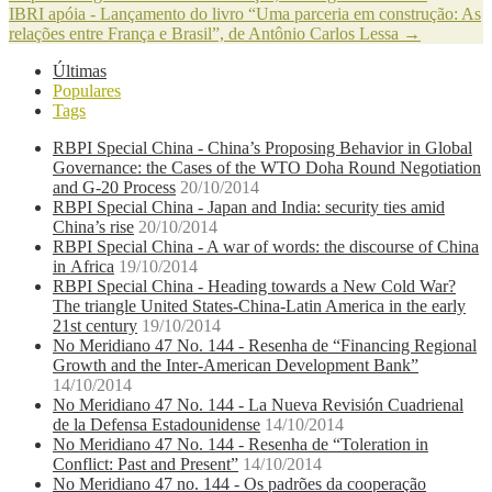
IBRI apóia - Lançamento do livro “Uma parceria em construção: As
relações entre França e Brasil”, de Antônio Carlos Lessa
→
Últimas
Populares
Tags
RBPI Special China - China’s Proposing Behavior in Global
Governance: the Cases of the WTO Doha Round Negotiation
and G-20 Process
20/10/2014
RBPI Special China - Japan and India: security ties amid
China’s rise
20/10/2014
RBPI Special China - A war of words: the discourse of China
in Africa
19/10/2014
RBPI Special China - Heading towards a New Cold War?
The triangle United States-China-Latin America in the early
21st century
19/10/2014
No Meridiano 47 No. 144 - Resenha de “Financing Regional
Growth and the Inter-American Development Bank”
14/10/2014
No Meridiano 47 No. 144 - La Nueva Revisión Cuadrienal
de la Defensa Estadounidense
14/10/2014
No Meridiano 47 No. 144 - Resenha de “Toleration in
Conflict: Past and Present”
14/10/2014
No Meridiano 47 no. 144 - Os padrões da cooperação