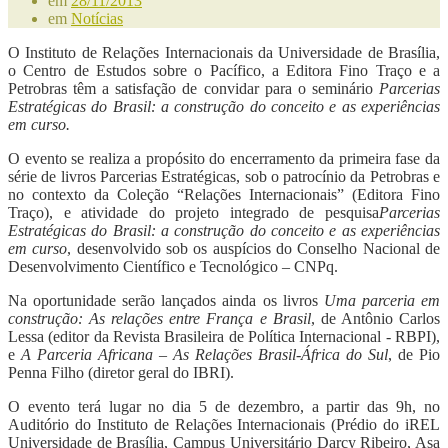
em
28/11/2013
em
Notícias
O Instituto de Relações Internacionais da Universidade de Brasília,
o Centro de Estudos sobre o Pacífico, a Editora Fino Traço e a
Petrobras têm a satisfação de convidar para o seminário
Parcerias
Estratégicas do Brasil: a construção do conceito e as experiências
em curso.
O evento se realiza a propósito do encerramento da primeira fase da
série de livros Parcerias Estratégicas, sob o patrocínio da Petrobras e
no contexto da Coleção “Relações Internacionais” (Editora Fino
Traço), e atividade do projeto integrado de pesquisa
Parcerias
Estratégicas do Brasil: a construção do conceito e as experiências
em curso
, desenvolvido sob os auspícios do Conselho Nacional de
Desenvolvimento Científico e Tecnológico – CNPq.
Na oportunidade serão lançados ainda os livros
Uma parceria em
construção: As relações entre França e Brasil
, de Antônio Carlos
Lessa (editor da Revista Brasileira de Política Internacional - RBPI),
e
A Parceria Africana – As Relações Brasil-África do Sul
, de Pio
Penna Filho (diretor geral do IBRI).
O evento terá lugar no dia 5 de dezembro, a partir das 9h, no
Auditório do Instituto de Relações Internacionais (Prédio do iREL
Universidade de Brasília, Campus Universitário Darcy Ribeiro, Asa