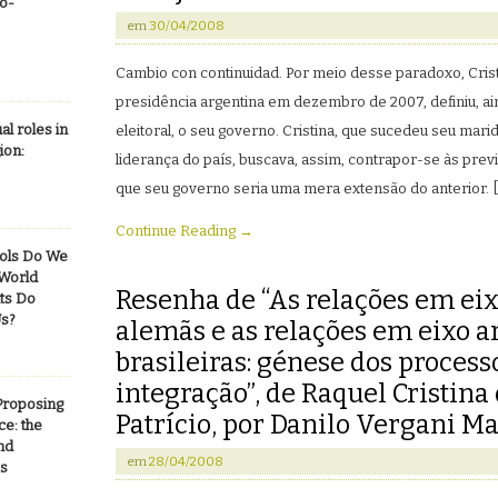
co-
em
30/04/2008
Cambio con continuidad. Por meio desse paradoxo, Crist
presidência argentina em dezembro de 2007, definiu, a
al roles in
eleitoral, o seu governo. Cristina, que sucedeu seu mar
ion:
liderança do país, buscava, assim, contrapor-se às pre
que seu governo seria uma mera extensão do anterior. 
Continue Reading →
ools Do We
World
Resenha de “As relações em eix
ts Do
Us?
alemãs e as relações em eixo a
brasileiras: génese dos process
integração”, de Raquel Cristina
 Proposing
Patrício, por Danilo Vergani M
ce: the
nd
em
28/04/2008
ss