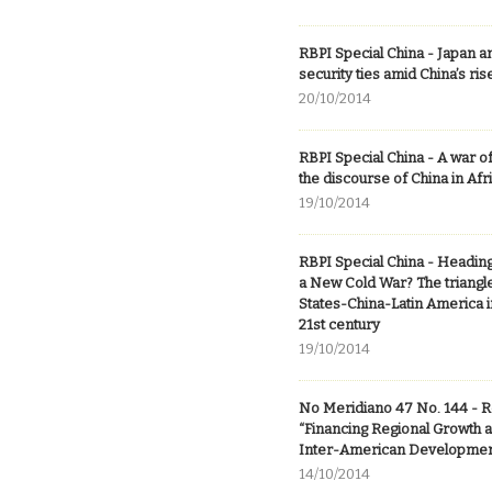
RBPI Special China - Japan an
security ties amid China’s ris
20/10/2014
RBPI Special China - A war o
the discourse of China in Afr
19/10/2014
RBPI Special China - Headin
a New Cold War? The triangl
States-China-Latin America i
21st century
19/10/2014
No Meridiano 47 No. 144 - 
“Financing Regional Growth 
Inter-American Developmen
14/10/2014