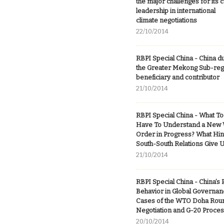
the major challenges for its 
leadership in international
climate negotiations
22/10/2014
RBPI Special China - China du
the Greater Mekong Sub-reg
beneficiary and contributor
21/10/2014
RBPI Special China - What T
Have To Understand a New 
Order in Progress? What Hin
South-South Relations Give 
21/10/2014
RBPI Special China - China’s
Behavior in Global Governan
Cases of the WTO Doha Rou
Negotiation and G-20 Proce
20/10/2014