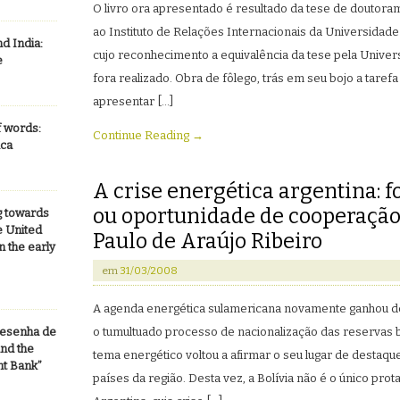
O livro ora apresentado é resultado da tese de doutor
ao Instituto de Relações Internacionais da Universidade
d India:
cujo reconhecimento a equivalência da tese pela Univer
e
fora realizado. Obra de fôlego, trás em seu bojo a taref
apresentar […]
f words:
Continue Reading →
ica
A crise energética argentina: fo
ou oportunidade de cooperação
g towards
e United
Paulo de Araújo Ribeiro
n the early
em
31/03/2008
A agenda energética sulamericana novamente ganhou d
o tumultuado processo de nacionalização das reservas bo
Resenha de
and the
tema energético voltou a afirmar o seu lugar de destaqu
t Bank”
países da região. Desta vez, a Bolívia não é o único prota