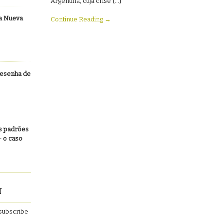
Argentina, cuja crise […]
La Nueva
Continue Reading →
Resenha de
Os padrões
– o caso
N
 subscribe