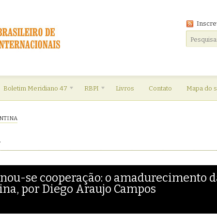
Inscre
Boletim Meridiano 47
RBPI
Livros
Contato
Mapa do s
NTINA
a
rnou-se cooperação: o amadurecimento d
ina, por Diego Araujo Campos