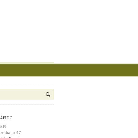
RÁPIDO
RBPI
eridiano 47