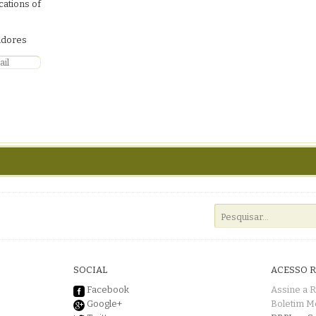
ications of
uidores
SOCIAL
ACESSO 
Facebook
Assine a 
Google+
Boletim M