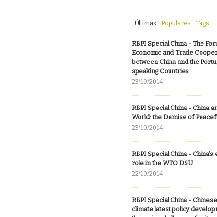
Últimas
Populares
Tags
RBPI Special China - The For
Economic and Trade Cooper
between China and the Port
speaking Countries
23/10/2014
RBPI Special China - China a
World: the Demise of Peacef
23/10/2014
RBPI Special China - China’s 
role in the WTO DSU
22/10/2014
RBPI Special China - Chines
climate latest policy develo