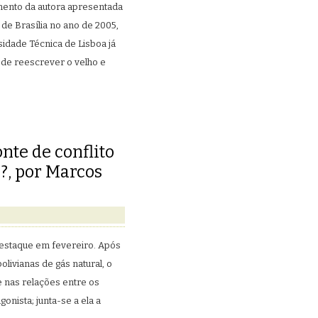
amento da autora apresentada
 de Brasília no ano de 2005,
sidade Técnica de Lisboa já
a de reescrever o velho e
nte de conflito
?, por Marcos
estaque em fevereiro. Após
livianas de gás natural, o
e nas relações entre os
gonista; junta-se a ela a