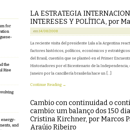
LA ESTRATEGIA INTERNACIONA
INTERESES Y POLÍTICA, por Ma
um for
em
14/08/2008
ation
uguese-
La reciente visita del presidente Lula a la Argentina reac
factores históricos, políticos, económicos y estratégicos 
del Brasil, cuestión que se planteó en el Primer Encuent
nd the
Historiadores por el Bicentenario de la Independencia,
ul Rise
Janeiro por la cancillería brasileña hace un […]
Continue Reading →
evolving
Cambio con continuidad o cont
cambio: um balanço dos 150 di
Cristina Kirchner, por Marcos 
e energy-
pments, and
Araújo Ribeiro