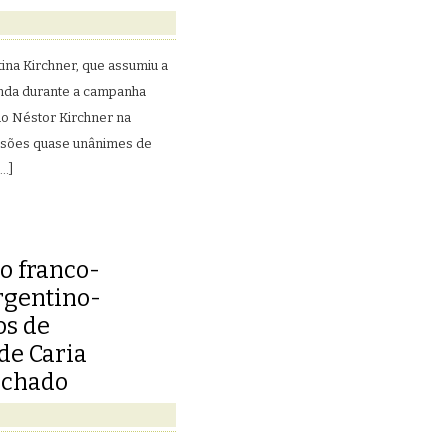
ina Kirchner, que assumiu a
inda durante a campanha
ido Néstor Kirchner na
visões quase unânimes de
[…]
o franco-
rgentino-
os de
 de Caria
achado