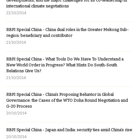
developments, and the major challenges for its co-leadership in
international climate negotiations
22/10/2014
RBPI Special China - China dual roles in the Greater Mekong Sub-
region: beneficiary and contributor
21/10/2014
RBPI Special China - What Tools Do We Have To Understand a
New World Order in Progress? What Hints Do South-South
Relations Give Us?
21/10/2014
RBPI Special China - China’s Proposing Behavior in Global
Governance: the Cases of the WTO Doha Round Negotiation and
G-20 Process
20/10/2014
RBPI Special China - Japan and India: security ties amid China’s rise
20/10/2014