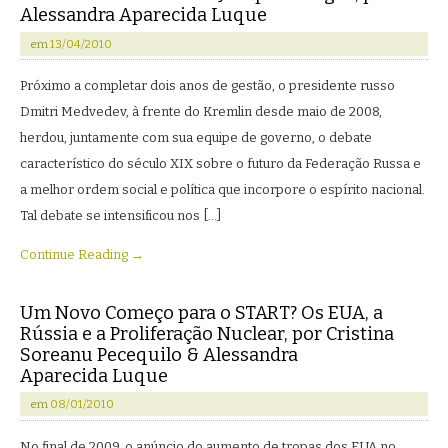
Alessandra Aparecida Luque
em
13/04/2010
Próximo a completar dois anos de gestão, o presidente russo
Dmitri Medvedev, à frente do Kremlin desde maio de 2008,
herdou, juntamente com sua equipe de governo, o debate
característico do século XIX sobre o futuro da Federação Russa e
a melhor ordem social e política que incorpore o espírito nacional.
Tal debate se intensificou nos […]
Continue Reading →
Um Novo Começo para o START? Os EUA, a
Rússia e a Proliferação Nuclear, por Cristina
Soreanu Pecequilo & Alessandra
Aparecida Luque
em
08/01/2010
No final de 2009, o anúncio do aumento de tropas dos EUA no