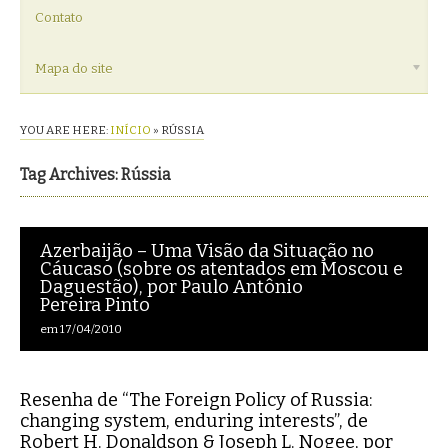
Contato
Mapa do site
YOU ARE HERE:
INÍCIO
»
RÚSSIA
Tag Archives: Rússia
Azerbaijão – Uma Visão da Situação no
Cáucaso (sobre os atentados em Moscou e
Daguestão), por Paulo Antônio
Pereira Pinto
em
17/04/2010
Resenha de “The Foreign Policy of Russia:
changing system, enduring interests”, de
Robert H. Donaldson & Joseph L. Nogee, por