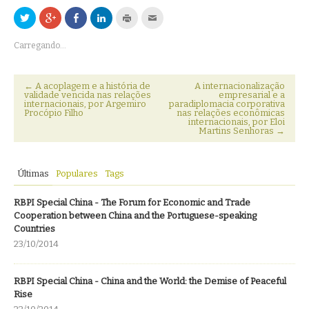
Clique
Compartilhe
Compartilhar
Clique
Clique
Clique
para
no
no
para
para
para
compartilhar
Google+
Facebook(abre
compartilhar
imprimir(abre
enviar
no
(abre
em
no
em
por
Carregando...
Twitter(abre
em
nova
LinkedIn(abre
nova
email
em
nova
janela)
em
janela)
a
nova
janela)
nova
um
janela)
janela)
amigo(abre
em
←
A acoplagem e a história de
A internacionalização
nova
validade vencida nas relações
empresarial e a
janela)
internacionais, por Argemiro
paradiplomacia corporativa
Procópio Filho
nas relações econômicas
internacionais, por Eloi
Martins Senhoras
→
Últimas
Populares
Tags
RBPI Special China - The Forum for Economic and Trade
Cooperation between China and the Portuguese-speaking
Countries
23/10/2014
RBPI Special China - China and the World: the Demise of Peaceful
Rise