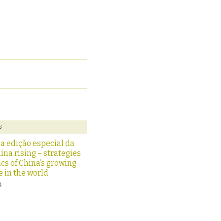
S
ça edição especial da
hina rising – strategies
ics of China’s growing
 in the world
4