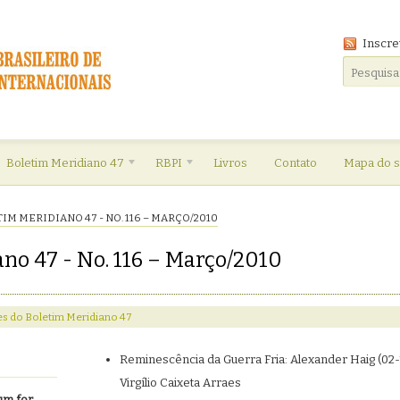
Inscre
Boletim Meridiano 47
RBPI
Livros
Contato
Mapa do s
IM MERIDIANO 47 - NO. 116 – MARÇO/2010
no 47 - No. 116 – Março/2010
s do Boletim Meridiano 47
Reminescência da Guerra Fria: Alexander Haig (02-
Virgílio Caixeta Arraes
um for