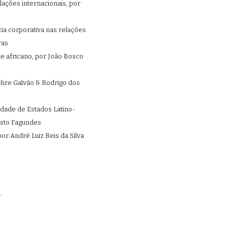
lações internacionais, por
ia corporativa nas relações
ras
nte africano, por João Bosco
ehre Galvão & Rodrigo dos
idade de Estados Latino-
esto Fagundes
or André Luiz Reis da Silva
.