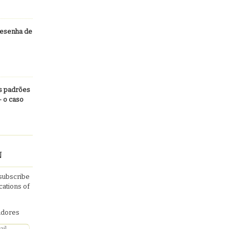
Resenha de
Os padrões
– o caso
N
 subscribe
ications of
uidores