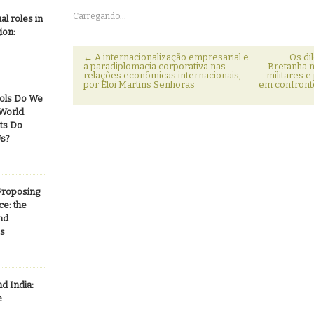
compartilhar
Google+
Facebook(abre
compartilhar
imprimir(abre
enviar
no
(abre
em
no
em
por
Carregando...
al roles in
Twitter(abre
em
nova
LinkedIn(abre
nova
email
em
nova
janela)
em
janela)
a
ion:
nova
janela)
nova
um
janela)
janela)
amigo(abre
em
←
A internacionalização empresarial e
Os di
nova
a paradiplomacia corporativa nas
Bretanha n
janela)
relações econômicas internacionais,
militares 
por Eloi Martins Senhoras
em confronto
ools Do We
World
ts Do
Us?
 Proposing
ce: the
nd
ss
d India:
e