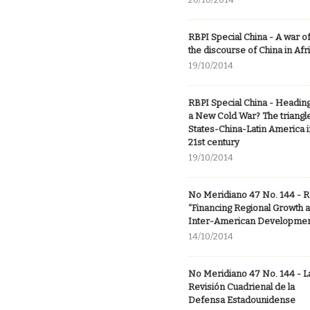
RBPI Special China - A war o
the discourse of China in Afr
19/10/2014
RBPI Special China - Headin
a New Cold War? The triangl
States-China-Latin America i
21st century
19/10/2014
No Meridiano 47 No. 144 - 
“Financing Regional Growth 
Inter-American Developmen
14/10/2014
No Meridiano 47 No. 144 - 
Revisión Cuadrienal de la
Defensa Estadounidense