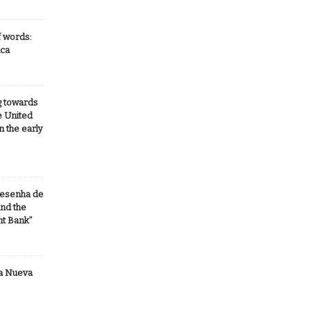
f words:
ica
g towards
e United
n the early
Resenha de
and the
t Bank”
La Nueva