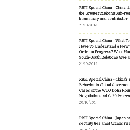
RBPI Special China - China du
the Greater Mekong Sub-reg
beneficiary and contributor
21/10/2014
RBPI Special China - What T
Have To Understand a New 
Order in Progress? What Hin
South-South Relations Give 
21/10/2014
RBPI Special China - China’s
Behavior in Global Governan
Cases of the WTO Doha Rou
Negotiation and G-20 Proce
20/10/2014
RBPI Special China - Japan an
security ties amid China’s ris
20/10/2014