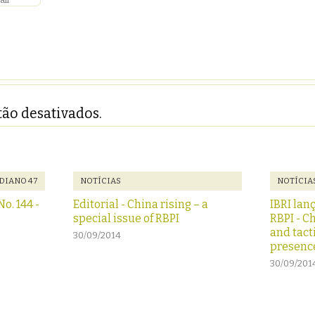
ão desativados.
DIANO 47
NOTÍCIAS
NOTÍCIA
o. 144 -
Editorial - China rising – a
IBRI lan
special issue of RBPI
RBPI - C
and tact
30/09/2014
presence
30/09/201