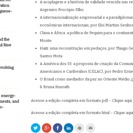
A acoplagem e a história de validade vencida nas re
ation
Argemiro Procópio Filho
uguese-
A internacionalização empresarial e a paradiplomac
econômicas internacionais, por Eloi Martins Senho
China e África: a política de Pequim para o contine
nd the
Monte
ul Rise
Haiti: uma reconstrução em pedaços, por Thiago G
Santos Mota
A América dos 33: a proposta de criação da Comun
evolving
Americanos e Caribenhos (CELAC), por Pedro Ern
O Brasil como mediador da paz no Oriente Médio, p
& Bruna Kunrath
e energy-
Acesse a edição completa em formato pdf – Clique aqui.
pments, and
co-
Acesse a edição completa em formato html – Clique aqui
Clique
Compartilhe
Compartilhar
Clique
Clique
Clique
para
no
no
para
para
para