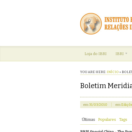
Loja do IBRI
IBRI
YOU ARE HERE:
INÍCIO
»
BOLET
Boletim Meridia
em
31/03/2010
em
Ediçõe
Últimas
Populares
Tags
RBPI Special China - The For