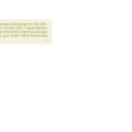
lemas estratégicos da Grã-
o século XXI: capacidades
e pretensões internacionais
, por João Fábio Bertonha
→