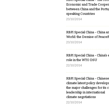
Economic and Trade Cooper
between China and the Port
speaking Countries
23/10/2014
RBPI Special China - China a
World: the Demise of Peacef
23/10/2014
RBPI Special China - China’s 
role in the WTO DSU
22/10/2014
RBPI Special China - Chines
climate latest policy develo
the major challenges for its 
leadership in international
climate negotiations
22/10/2014